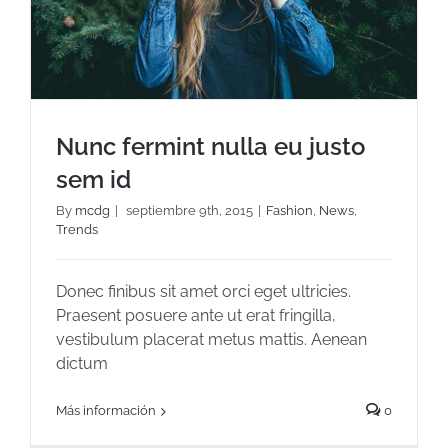
Nunc fermint nulla eu justo
sem id
By
mcdg
|
septiembre 9th, 2015
|
Fashion
,
News
,
Trends
Nunc fermint nulla eu justo sem id
Donec finibus sit amet orci eget ultricies.
Praesent posuere ante ut erat fringilla,
vestibulum placerat metus mattis. Aenean
dictum
Más información
0