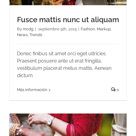
Fusce mattis nunc ut aliquam
By
mcdg
|
septiembre 9th, 2015
|
Fashion
,
Markup
,
News
,
Trends
Fusce mattis nunc ut aliquam
Donec finibus sit amet orci eget ultricies.
Praesent posuere ante ut erat fringilla,
vestibulum placerat metus mattis. Aenean
dictum
Más información
0