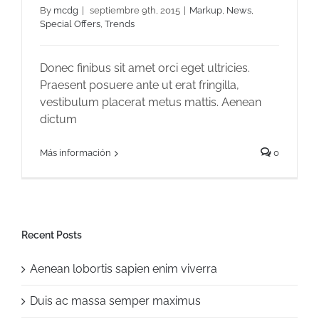
By
mcdg
|
septiembre 9th, 2015
|
Markup
,
News
,
Special Offers
,
Trends
Duis porta egestas libero interger
Donec finibus sit amet orci eget ultricies.
Praesent posuere ante ut erat fringilla,
vestibulum placerat metus mattis. Aenean
dictum
Más información
0
Recent Posts
Aenean lobortis sapien enim viverra
Duis ac massa semper maximus