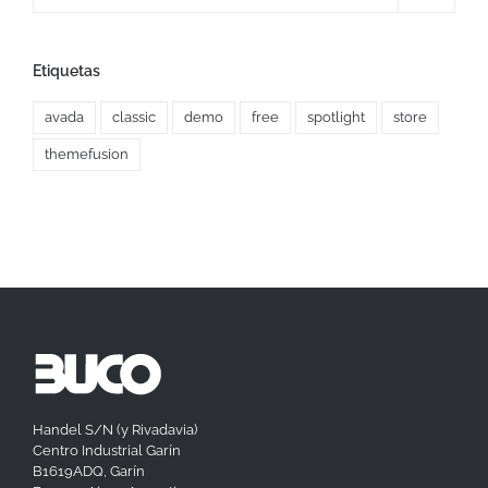
Etiquetas
avada
classic
demo
free
spotlight
store
themefusion
Handel S/N (y Rivadavia)
Centro Industrial Garín
B1619ADQ, Garín