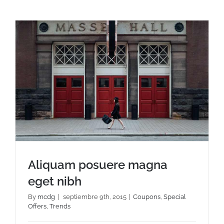
Aliquam posuere magna
eget nibh
By
mcdg
|
septiembre 9th, 2015
|
Coupons
,
Special
Offers
,
Trends
Aliquam posuere magna eget nibh