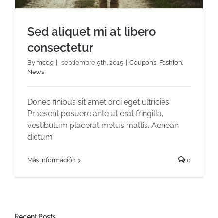
Sed aliquet mi at libero
consectetur
By
mcdg
|
septiembre 9th, 2015
|
Coupons
,
Fashion
,
News
Sed aliquet mi at libero consectetur
Donec finibus sit amet orci eget ultricies.
Praesent posuere ante ut erat fringilla,
vestibulum placerat metus mattis. Aenean
dictum
Más información
0
Recent Posts