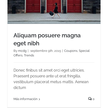
Aliquam posuere magna
eget nibh
By
mcdg
|
septiembre 9th, 2015
|
Coupons
,
Special
Offers
,
Trends
Aliquam posuere magna eget nibh
Donec finibus sit amet orci eget ultricies.
Praesent posuere ante ut erat fringilla,
vestibulum placerat metus mattis. Aenean
dictum
Más información
0