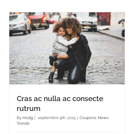
Cras ac nulla ac consecte
rutrum
By
mcdg
|
septiembre 9th, 2015
|
Coupons
,
News
,
Trends
Cras ac nulla ac consecte rutrum